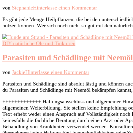
zu
von
Stephanie
Hinterlasse einen Kommentar
Heilpflanzen
Es gibt jede Menge Heilpflanzen, die bei den unterschiedl
für
nutzen können. Wer sich noch nicht so gut mit den natürlich
Hunde
–
Teil
DIY natürliche Öle und Tinkturen
1
Parasiten und Schädlinge mit Neemö
zu
von
Jackie
Hinterlasse einen Kommentar
Parasiten
Parasiten und Schädlinge sind absolut lästig und können a
und
du Parasiten und Schädlinge mit Neemöl bekämpfen kannst, e
Schädlinge
mit
+++++++++++++ Haftungsausschluss und allgemeiner Hinweis 
Neemöl
allgemeinen Weiterbildung. Sie stellen keine Empfehlung 
bekämpfen
Text erhebt weder einen Anspruch auf Vollständigkeit noch 
keinesfalls die fachliche Beratung durch einen Arzt oder A
Behandlung von Krankheiten verwendet werden. Konsultiere
übernehmen keine Haftung für Unannehmlichkeiten oder Sc