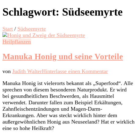
Schlagwort:
Südseemyrte
Start
/
Südseemyrte
Heilpflanzen
Manuka Honig und seine Vorteile
zu
von
Judith Walter
Hinterlasse einen Kommentar
Manuka
Manuka Honig ist vielerorts bekannt als „Superfood“. Alle
Honig
sprechen von diesem besonderen Naturprodukt. Er wird
und
bei gesundheitlichen Beschwerden, als Hausmittel
seine
verwendet. Darunter fallen zum Beispiel Erkältungen,
Vorteile
Zahnfleischentzündungen und Magen-Darm-
Erkrankungen. Aber was steckt wirklich hinter dem
außergewöhnlichen Honig aus Neuseeland? Hat er wirklich
eine so hohe Heilkraft?