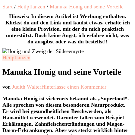
Start
/
Heilpflanzen
/
Manuka Honig und seine Vorteile
Hinweis: In diesem Artikel ist Werbung enthalten.
Klickst du auf den Link und kaufst etwas, erhalte ich
eine kleine Provision, mit der du mich praktisch
unterstützt. Doch keine Angst, ich erfahre nicht, was
du ausgibst oder was du bestellst!!
Heilpflanzen
Manuka Honig und seine Vorteile
zu
von
Judith Walter
Hinterlasse einen Kommentar
Manuka
Manuka Honig ist vielerorts bekannt als „Superfood“.
Honig
Alle sprechen von diesem besonderen Naturprodukt.
und
Er wird bei gesundheitlichen Beschwerden, als
seine
Hausmittel verwendet. Darunter fallen zum Beispiel
Vorteile
Erkältungen, Zahnfleischentzündungen und Magen-
Darm-Erkrankungen. Aber was steckt wirklich hinter