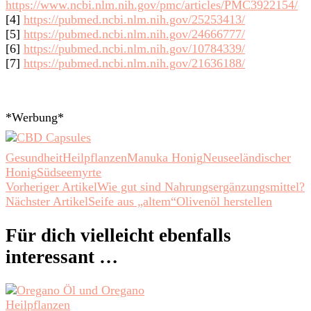
https://www.ncbi.nlm.nih.gov/pmc/articles/PMC3922154/
[4]
https://pubmed.ncbi.nlm.nih.gov/25253413/
[5]
https://pubmed.ncbi.nlm.nih.gov/24666777/
[6]
https://pubmed.ncbi.nlm.nih.gov/10784339/
[7]
https://pubmed.ncbi.nlm.nih.gov/21636188/
*Werbung*
Gesundheit
Heilpflanzen
Manuka Honig
Neuseeländischer
Honig
Südseemyrte
Beitragsnavigation
Vorheriger Artikel
Wie gut sind Nahrungsergänzungsmittel?
Nächster Artikel
Seife aus „altem“Olivenöl herstellen
Für dich vielleicht ebenfalls
interessant …
Heilpflanzen