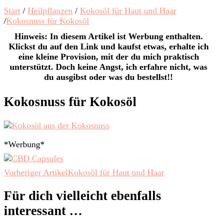
Start
/
Heilpflanzen
/
Kokosöl für Haut und Haar
/
Kokosnuss für Kokosöl
Hinweis: In diesem Artikel ist Werbung enthalten.
Klickst du auf den Link und kaufst etwas, erhalte ich
eine kleine Provision, mit der du mich praktisch
unterstützt. Doch keine Angst, ich erfahre nicht, was
du ausgibst oder was du bestellst!!
Kokosnuss für Kokosöl
*Werbung*
Beitragsnavigation
Vorheriger Artikel
Kokosöl für Haut und Haar
Für dich vielleicht ebenfalls
interessant …