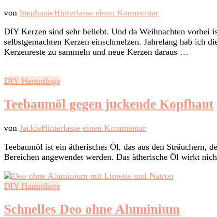
zu
von
Stephanie
Hinterlasse einen Kommentar
DIY
DIY Kerzen sind sehr beliebt. Und da Weihnachten vorbei is
Kerzen
selbstgemachten Kerzen einschmelzen. Jahrelang hab ich di
aus
Kerzenreste zu sammeln und neue Kerzen daraus …
Wachsresten
DIY Hautpflege
Teebaumöl gegen juckende Kopfhaut
zu
von
Jackie
Hinterlasse einen Kommentar
Teebaumöl
Teebaumöl ist ein ätherisches Öl, das aus den Sträuchern, 
gegen
Bereichen angewendet werden. Das ätherische Öl wirkt nich
juckende
Kopfhaut
DIY Hautpflege
Schnelles Deo ohne Aluminium