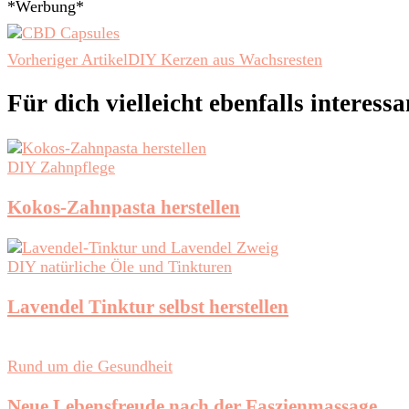
*Werbung*
Beitragsnavigation
Vorheriger Artikel
DIY Kerzen aus Wachsresten
Für dich vielleicht ebenfalls interess
DIY Zahnpflege
Kokos-Zahnpasta herstellen
DIY natürliche Öle und Tinkturen
Lavendel Tinktur selbst herstellen
Rund um die Gesundheit
Neue Lebensfreude nach der Faszienmassage