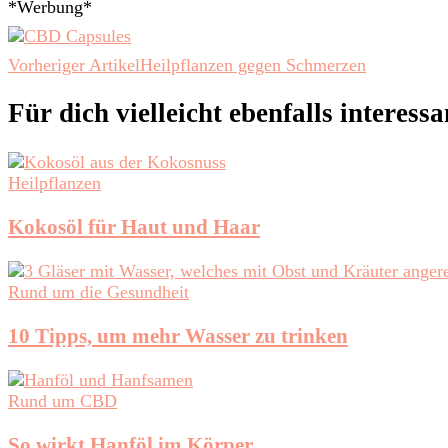
*Werbung*
Beitragsnavigation
Vorheriger Artikel
Heilpflanzen gegen Schmerzen
Für dich vielleicht ebenfalls interess
Heilpflanzen
Kokosöl für Haut und Haar
Rund um die Gesundheit
10 Tipps, um mehr Wasser zu trinken
Rund um CBD
So wirkt Hanföl im Körper