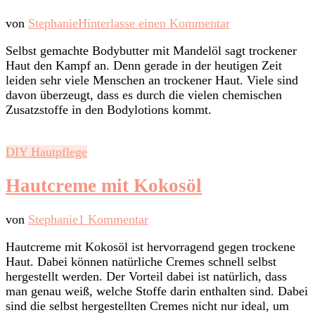
zu
von
Stephanie
Hinterlasse einen Kommentar
Selbst
Selbst gemachte Bodybutter mit Mandelöl sagt trockener
gemachte
Haut den Kampf an. Denn gerade in der heutigen Zeit
Bodybutter
leiden sehr viele Menschen an trockener Haut. Viele sind
mit
davon überzeugt, dass es durch die vielen chemischen
Mandelöl
Zusatzstoffe in den Bodylotions kommt.
DIY Hautpflege
Hautcreme mit Kokosöl
zu
von
Stephanie
1 Kommentar
Hautcreme
Hautcreme mit Kokosöl ist hervorragend gegen trockene
mit
Haut. Dabei können natürliche Cremes schnell selbst
Kokosöl
hergestellt werden. Der Vorteil dabei ist natürlich, dass
man genau weiß, welche Stoffe darin enthalten sind. Dabei
sind die selbst hergestellten Cremes nicht nur ideal, um