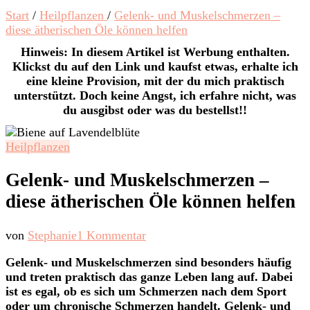
Start
/
Heilpflanzen
/
Gelenk- und Muskelschmerzen –
diese ätherischen Öle können helfen
Hinweis: In diesem Artikel ist Werbung enthalten.
Klickst du auf den Link und kaufst etwas, erhalte ich
eine kleine Provision, mit der du mich praktisch
unterstützt. Doch keine Angst, ich erfahre nicht, was
du ausgibst oder was du bestellst!!
Heilpflanzen
Gelenk- und Muskelschmerzen –
diese ätherischen Öle können helfen
zu
von
Stephanie
1 Kommentar
Gelenk-
Gelenk- und Muskelschmerzen sind besonders häufig
und
und treten praktisch das ganze Leben lang auf. Dabei
Muskelschmerzen
ist es egal, ob es sich um Schmerzen nach dem Sport
–
oder um chronische Schmerzen handelt. Gelenk- und
diese