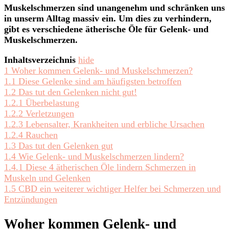
Muskelschmerzen sind unangenehm und schränken uns
ätherischen
in unserm Alltag massiv ein. Um dies zu verhindern,
Öle
gibt es verschiedene ätherische Öle für Gelenk- und
können
Muskelschmerzen.
helfen
Inhaltsverzeichnis
hide
1
Woher kommen Gelenk- und Muskelschmerzen?
1.1
Diese Gelenke sind am häufigsten betroffen
1.2
Das tut den Gelenken nicht gut!
1.2.1
Überbelastung
1.2.2
Verletzungen
1.2.3
Lebensalter, Krankheiten und erbliche Ursachen
1.2.4
Rauchen
1.3
Das tut den Gelenken gut
1.4
Wie Gelenk- und Muskelschmerzen lindern?
1.4.1
Diese 4 ätherischen Öle lindern Schmerzen in
Muskeln und Gelenken
1.5
CBD ein weiterer wichtiger Helfer bei Schmerzen und
Entzündungen
Woher kommen Gelenk- und