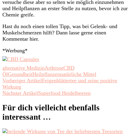
versuche diese aber so selten wie möglich einzunehmen
und Heilpflanzen an erster Stelle zu nutzen, bevor ich zur
Chemie greife.
Hast du noch einen tollen Tipp, was bei Gelenk- und
Muskelschmerzen hilft? Dann lasse gerne einen
Kommentar hier.
*Werbung*
alternative Medizin
Arthrose
CBD
Öl
Gesundheit
Heilpflanzen
natürliche Mittel
Beitragsnavigation
Vorheriger Artikel
Feigenblättertee und seine positive
Wirkung
Nächster Artikel
Superfood Heidelbeeren
Für dich vielleicht ebenfalls
interessant …