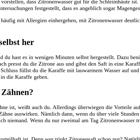
orstellen, dass Zitronenwasser gut für die Schleimhäute ist. Is
ntersuchungen festgestellt, dass es angeblich sogar Magenge
häufig mit Allergien einhergehen, mit Zitronenwasser deutli
selbst her
d du hast es in wenigen Minuten selbst hergestellt. Dazu benö
ch presst du die Zitrone aus und gibst den Saft in eine Karaf
m Schluss füllst du die Karaffe mit lauwarmem Wasser auf und
in die Karaffe geben.
n Zähnen?
ähne ist, weißt auch du. Allerdings überwiegen die Vorteile 
e Zähne auswirken. Nämlich dann, wenn du über viele Stunde
ich niemand. Wenn du nur zweimal am Tag Zitronenwasser trin
orteilhaft ist. Denn wer trinkt Zitronensaft schon pur? Natü