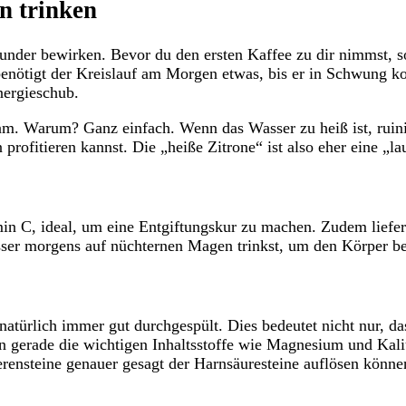
n trinken
er bewirken. Bevor du den ersten Kaffee zu dir nimmst, sol
, benötigt der Kreislauf am Morgen etwas, bis er in Schwung
nergieschub.
m. Warum? Ganz einfach. Wenn das Wasser zu heiß ist, ruiniers
rofitieren kannst. Die „heiße Zitrone“ ist also eher eine „l
min C, ideal, um eine Entgiftungskur zu machen. Zudem liefer
sser morgens auf nüchternen Magen trinkst, um den Körper bei
atürlich immer gut durchgespült. Dies bedeutet nicht nur, da
n gerade die wichtigen Inhaltsstoffe wie Magnesium und Kal
ierensteine genauer gesagt der Harnsäuresteine auflösen könne