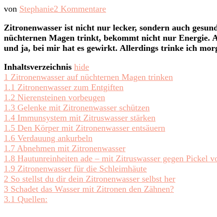
zu
von
Stephanie
2 Kommentare
Deshalb
Zitronenwasser ist nicht nur lecker, sondern auch gesund
solltest
nüchternen Magen trinkt, bekommt nicht nur Energie. 
du
und ja, bei mir hat es gewirkt. Allerdings trinke ich m
täglich
Zitronenwasser
Inhaltsverzeichnis
hide
trinken
1
Zitronenwasser auf nüchternen Magen trinken
1.1
Zitronenwasser zum Entgiften
1.2
Nierensteinen vorbeugen
1.3
Gelenke mit Zitronenwasser schützen
1.4
Immunsystem mit Zitruswasser stärken
1.5
Den Körper mit Zitronenwasser entsäuern
1.6
Verdauung ankurbeln
1.7
Abnehmen mit Zitronenwasser
1.8
Hautunreinheiten ade – mit Zitruswasser gegen Pickel v
1.9
Zitronenwasser für die Schleimhäute
2
So stellst du dir dein Zitronenwasser selbst her
3
Schadet das Wasser mit Zitronen den Zähnen?
3.1
Quellen: