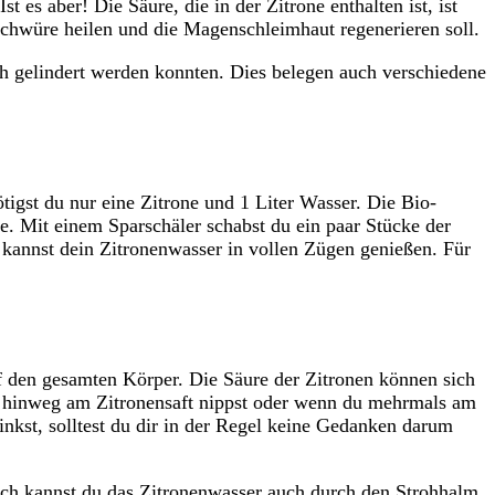
t es aber! Die Säure, die in der Zitrone enthalten ist, ist
schwüre heilen und die Magenschleimhaut regenerieren soll.
ch gelindert werden konnten. Dies belegen auch verschiedene
tigst du nur eine Zitrone und 1 Liter Wasser. Die Bio-
fe. Mit einem Sparschäler schabst du ein paar Stücke der
 kannst dein Zitronenwasser in vollen Zügen genießen. Für
auf den gesamten Körper. Die Säure der Zitronen können sich
n hinweg am Zitronensaft nippst oder wenn du mehrmals am
kst, solltest du dir in der Regel keine Gedanken darum
rlich kannst du das Zitronenwasser auch durch den Strohhalm