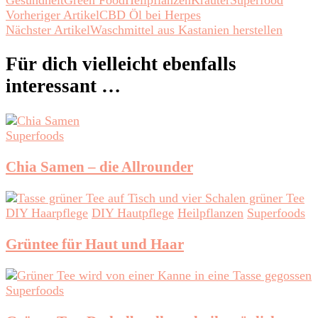
Beitragsnavigation
Vorheriger Artikel
CBD Öl bei Herpes
Nächster Artikel
Waschmittel aus Kastanien herstellen
Für dich vielleicht ebenfalls
interessant …
Superfoods
Chia Samen – die Allrounder
DIY Haarpflege
DIY Hautpflege
Heilpflanzen
Superfoods
Grüntee für Haut und Haar
Superfoods