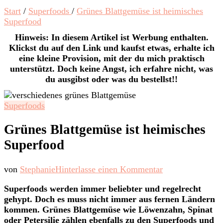
Start
/
Superfoods
/
Grünes Blattgemüse ist heimisches
Superfood
Hinweis: In diesem Artikel ist Werbung enthalten.
Klickst du auf den Link und kaufst etwas, erhalte ich
eine kleine Provision, mit der du mich praktisch
unterstützt. Doch keine Angst, ich erfahre nicht, was
du ausgibst oder was du bestellst!!
Superfoods
Grünes Blattgemüse ist heimisches
Superfood
zu
von
Stephanie
Hinterlasse einen Kommentar
Grünes
Superfoods werden immer beliebter und regelrecht
Blattgemüse
gehypt. Doch es muss nicht immer aus fernen Ländern
ist
kommen. Grünes Blattgemüse wie Löwenzahn, Spinat
heimisches
oder Petersilie zählen ebenfalls zu den Superfoods und
Superfood