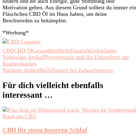
lindern und dir auch Energie, gute Stimmung und
Motivation geben. Aus diesem Grund solltest du immer ein
Fläschchen CBD Öl im Haus haben, um deine
Beschwerden zu bekämpfen.
*Werbung*
CBD
CBD Öl
Gesundheit
Heilpflanzen
Wechseljahre
Beitragsnavigation
Vorheriger Artikel
Phytotherapie und die Übernahme der
Krankenkassen
Nächster Artikel
Heilpflanzen bei Zahnschmerzen
Für dich vielleicht ebenfalls
interessant …
Rund um CBD
CBD für einen besseren Schlaf