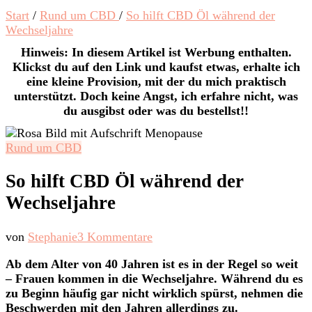
Start
/
Rund um CBD
/
So hilft CBD Öl während der
Wechseljahre
Hinweis: In diesem Artikel ist Werbung enthalten.
Klickst du auf den Link und kaufst etwas, erhalte ich
eine kleine Provision, mit der du mich praktisch
unterstützt. Doch keine Angst, ich erfahre nicht, was
du ausgibst oder was du bestellst!!
Rund um CBD
So hilft CBD Öl während der
Wechseljahre
zu
von
Stephanie
3 Kommentare
So
Ab dem Alter von 40 Jahren ist es in der Regel so weit
hilft
– Frauen kommen in die Wechseljahre. Während du es
CBD
zu Beginn häufig gar nicht wirklich spürst, nehmen die
Öl
Beschwerden mit den Jahren allerdings zu.
während