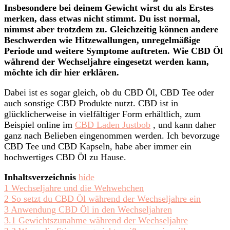
Insbesondere bei deinem Gewicht wirst du als Erstes
der
merken, dass etwas nicht stimmt. Du isst normal,
Wechseljahre
nimmst aber trotzdem zu. Gleichzeitig können andere
Beschwerden wie Hitzewallungen, unregelmäßige
Periode und weitere Symptome auftreten. Wie CBD Öl
während der Wechseljahre eingesetzt werden kann,
möchte ich dir hier erklären.
Dabei ist es sogar gleich, ob du CBD Öl, CBD Tee oder
auch sonstige CBD Produkte nutzt. CBD ist in
glücklicherweise in vielfältiger Form erhältlich, zum
Beispiel online im
CBD Laden Justbob
, und kann daher
ganz nach Belieben eingenommen werden. Ich bevorzuge
CBD Tee und CBD Kapseln, habe aber immer ein
hochwertiges CBD Öl zu Hause.
Inhaltsverzeichnis
hide
1
Wechseljahre und die Wehwehchen
2
So setzt du CBD Öl während der Wechseljahre ein
3
Anwendung CBD Öl in den Wechseljahren
3.1
Gewichtszunahme während der Wechseljahre